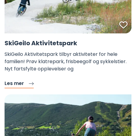
Fa
SkiGeilo Aktivitetspark
SkiGeilo Aktivitetspark tilbyr aktiviteter for hele
familien! Prøv klatrepark, frisbeegolf og sykkelstier.
Nyt fartsfylte opplevelser og
Les mer