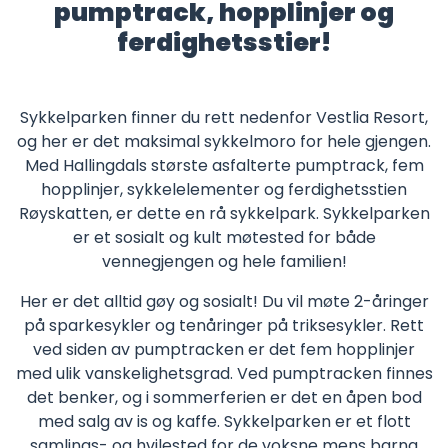
pumptrack, hopplinjer og
ferdighetsstier!
Sykkelparken finner du rett nedenfor Vestlia Resort,
og her er det maksimal sykkelmoro for hele gjengen.
Med Hallingdals største asfalterte pumptrack, fem
hopplinjer, sykkelelementer og ferdighetsstien
Røyskatten, er dette en rå sykkelpark. Sykkelparken
er et sosialt og kult møtested for både
vennegjengen og hele familien!
Her er det alltid gøy og sosialt! Du vil møte 2-åringer
på sparkesykler og tenåringer på triksesykler. Rett
ved siden av pumptracken er det fem hopplinjer
med ulik vanskelighetsgrad. Ved pumptracken finnes
det benker, og i sommerferien er det en åpen bod
med salg av is og kaffe. Sykkelparken er et flott
samlings- og hvilested for de voksne mens barna