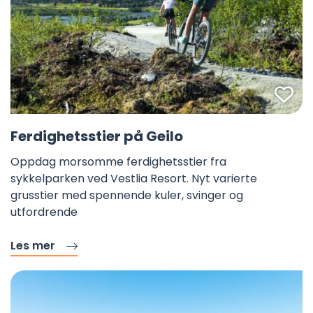
Fa
Ferdighetsstier på Geilo
Oppdag morsomme ferdighetsstier fra
sykkelparken ved Vestlia Resort. Nyt varierte
grusstier med spennende kuler, svinger og
utfordrende
Les mer