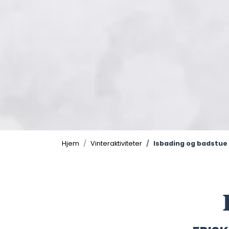
Hjem
Vinteraktiviteter
Isbading og badstue