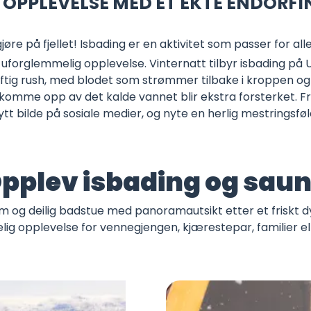
K OPPLEVELSE MED ET EKTE ENDORFI
øre på fjellet! Isbading er en aktivitet som passer for all
 uforglemmelig opplevelse. Vinternatt tilbyr isbading på 
raftig rush, med blodet som strømmer tilbake i kroppen og 
 å komme opp av det kalde vannet blir ekstra forsterket. Fr
ytt bilde på sosiale medier, og nyte en herlig mestringsføl
pplev isbading og sau
m og deilig badstue med panoramautsikt etter et friskt d
ig opplevelse for vennegjengen, kjærestepar, familier el