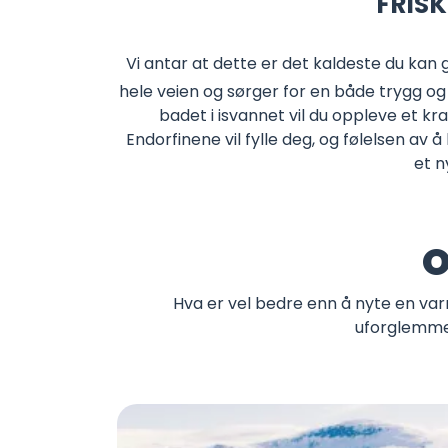
FRIS
Vi antar at dette er det kaldeste du kan gj
hele veien og sørger for en både trygg og
badet i isvannet vil du oppleve et k
Endorfinene vil fylle deg, og følelsen av
et n
O
Hva er vel bedre enn å nyte en var
uforglemmel