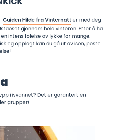
NKICK
e.
Guiden Hilde fra Vinternatt
er med deg
Ustaoset gjennom hele vinteren. Etter å ha
en intens følelse av lykke for mange.
isk og opplagt kan du gå ut av isen, poste
else!
na
ypp i isvannet? Det er garantert en
ler grupper!