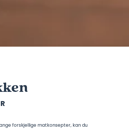
kken
ER
mange forskjellige matkonsepter, kan du