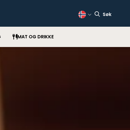
Søk
Change Language
G
MAT OG DRIKKE