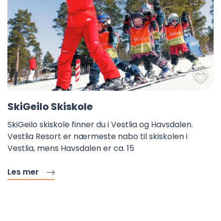
Fa
SkiGeilo Skiskole
SkiGeilo skiskole finner du i Vestlia og Havsdalen.
Vestlia Resort er nærmeste nabo til skiskolen i
Vestlia, mens Havsdalen er ca. 15
Les mer