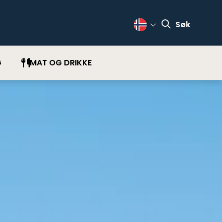
Søk
Change Language
G
MAT OG DRIKKE