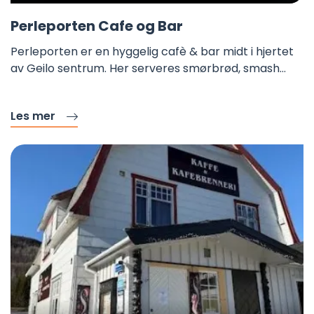
Fa
Perleporten Cafe og Bar
Perleporten er en hyggelig cafè & bar midt i hjertet
av Geilo sentrum. Her serveres smørbrød, smash…
Les mer