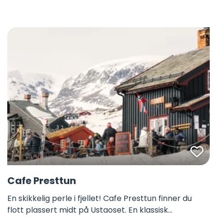
Fa
Cafe Presttun
En skikkelig perle i fjellet! Cafe Presttun finner du
flott plassert midt på Ustaoset. En klassisk…