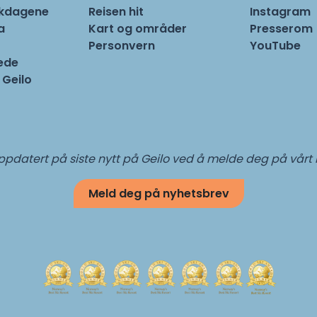
rkdagene
Reisen hit
Instagram
a
Kart og områder
Presserom
Personvern
YouTube
ede
 Geilo
pdatert på siste nytt på Geilo ved å melde deg på vårt
Meld deg på nyhetsbrev