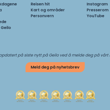
rkdagene
Reisen hit
Instagram
a
Kart og områder
Presserom
Personvern
YouTube
ede
 Geilo
pdatert på siste nytt på Geilo ved å melde deg på vårt
Meld deg på nyhetsbrev