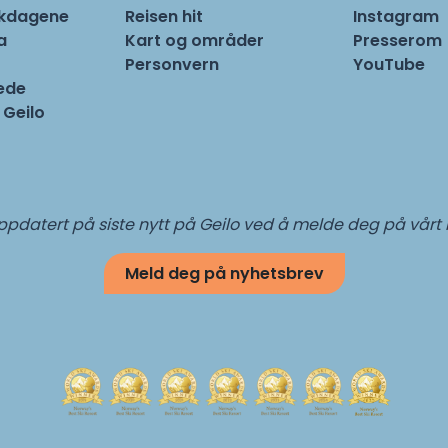
rkdagene
Reisen hit
Instagram
a
Kart og områder
Presserom
Personvern
YouTube
ede
 Geilo
pdatert på siste nytt på Geilo ved å melde deg på vårt
Meld deg på nyhetsbrev