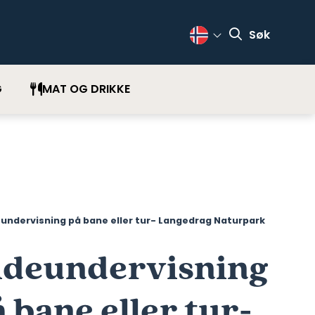
Søk
Change Language
G
MAT OG DRIKKE
undervisning på bane eller tur- Langedrag Naturpark
ideundervisning
 bane eller tur-