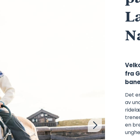
L
N
Velk
fra G
bane 
Det e
av un
ridelæ
trene
en bre
unghe