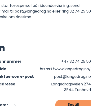
 stor forespørsel på rideundervisning, send
 mail til
post@langedrag.no
eller ring 32 74 25 50
nske om ridetime.
m
fonnummer
+47 32 74 25 50
ide
https://www.langedrag.no/
ktperson e-post
post@langedrag.no
adresse
Langedragsveien 274
3544 Tunhovd
Bestill
teter