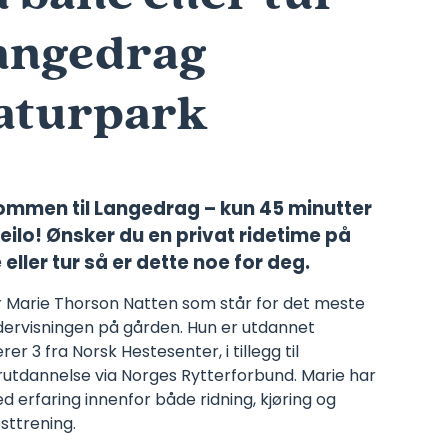
angedrag
aturpark
ommen til Langedrag – kun 45 minutter
eilo! Ønsker du en privat ridetime på
eller tur så er dette noe for deg.
r Marie Thorson Natten som står for det meste
dervisningen på gården. Hun er utdannet
rer 3 fra Norsk Hestesenter, i tillegg til
rutdannelse via Norges Rytterforbund. Marie har
d erfaring innenfor både ridning, kjøring og
sttrening.