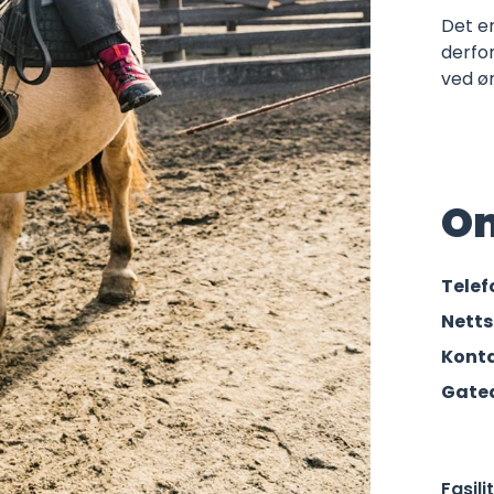
Det er
derfor
ved ø
O
Tele
Netts
Konta
Gate
Fasili