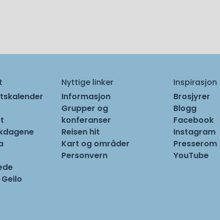
t
Nyttige linker
Inspirasjon
tskalender
Informasjon
Brosjyrer
Grupper og
Blogg
t
konferanser
Facebook
rkdagene
Reisen hit
Instagram
a
Kart og områder
Presserom
Personvern
YouTube
ede
 Geilo