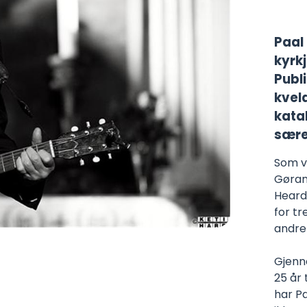
Paal 
kyrkj
Publ
kvel
kata
sære
Som v
Gøran 
Heard 
for tr
andre 
Gjenn
25 år
har P