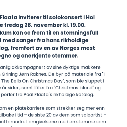
Flaata inviterer til solokonsert i Hol
e fredag 28. november kl. 19.00.
ikum kan se frem til en stemningsfull
d med sanger fra hans rikholdige
log, fremført av en av Norges mest
gne og anerkjente stemmer.
anlig akkompagnert av sine dyktige makkere
Grining Jørn Raknes. De byr på materiale fra "I
The Bells On Christmas Day", som ble sluppet i
e år siden, samt låter fra "Christmas Island" og
perler fra Paal Flaata´s rikholdige katalog.
om en platekarriere som strekker seg mer enn
 tilbake i tid – de siste 20 av dem som soloartist –
aal forundret omgivelsene med en stemme som