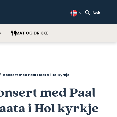
Søk
Change Language
G
MAT OG DRIKKE
Konsert med Paal Flaata i Hol kyrkje
onsert med Paal
aata i Hol kyrkje