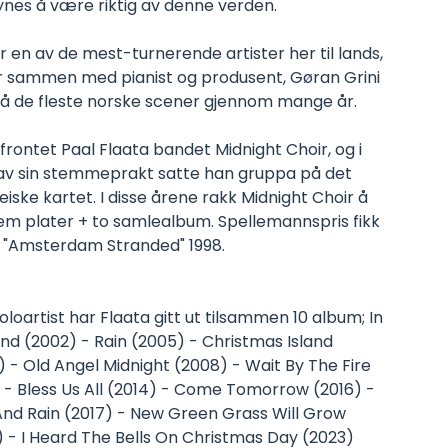
ynes å være riktig av denne verden.
r en av de mest-turnerende artister her til lands,
r sammen med pianist og produsent, Gøran Grini
 på de fleste norske scener gjennom mange år.
r frontet Paal Flaata bandet Midnight Choir, og i
 av sin stemmeprakt satte han gruppa på det
iske kartet. I disse årene rakk Midnight Choir å
fem plater + to samlealbum. Spellemannspris fikk
r "Amsterdam Stranded" 1998.
loartist har Flaata gitt ut tilsammen 10 album; In
d (2002) - Rain (2005) - Christmas Island
 - Old Angel Midnight (2008) - Wait By The Fire
 - Bless Us All (2014) - Come Tomorrow (2016) -
And Rain (2017) - New Green Grass Will Grow
) - I Heard The Bells On Christmas Day (2023)