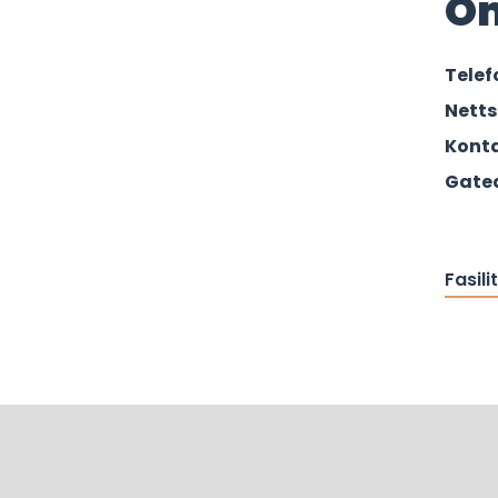
O
Tele
Netts
Konta
Gate
Fasili