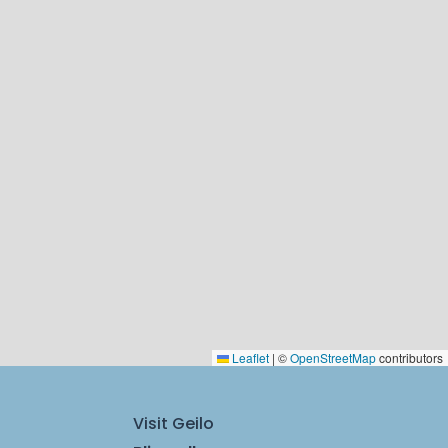
Leaflet
|
©
OpenStreetMap
contributors
Visit Geilo