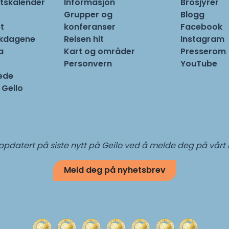
tskalender
Informasjon
Brosjyrer
Grupper og
Blogg
t
konferanser
Facebook
rkdagene
Reisen hit
Instagram
a
Kart og områder
Presserom
Personvern
YouTube
ede
 Geilo
pdatert på siste nytt på Geilo ved å melde deg på vårt
Meld deg på nyhetsbrev