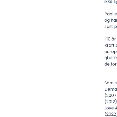
ikke s
Paal e
og ha
spilt
I 10 å
kraft
europe
gi ut 
de fo
Som so
Deman
(2007)
(2012)
Love 
(2022