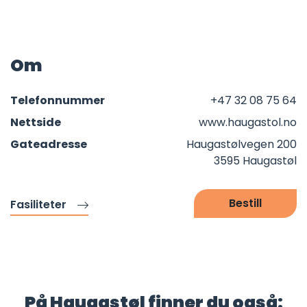
Om
Telefonnummer
+47 32 08 75 64
Nettside
www.haugastol.no
Gateadresse
Haugastølvegen 200
3595 Haugastøl
Bestill
Fasiliteter
På Haugastøl finner du også: