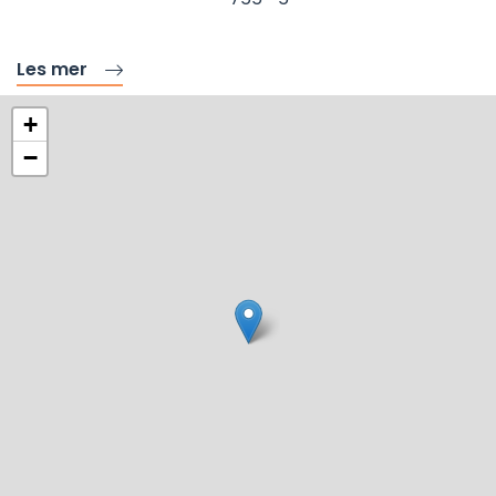
Les mer
+
−