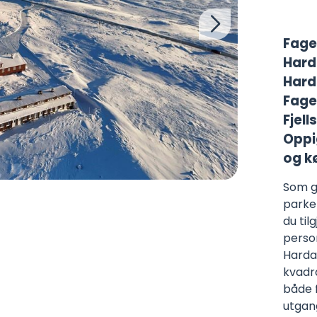
Fager
Hard
Harda
Fager
Fjel
Oppi
og k
Som gj
parker
du til
perso
Harda
kvadr
både f
utgan