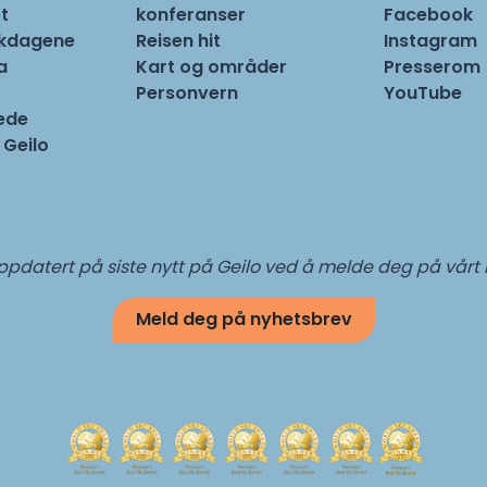
t
konferanser
Facebook
rkdagene
Reisen hit
Instagram
a
Kart og områder
Presserom
Personvern
YouTube
ede
 Geilo
pdatert på siste nytt på Geilo ved å melde deg på vårt
Meld deg på nyhetsbrev