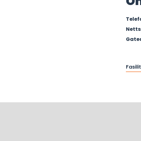
O
Tele
Netts
Gate
Fasili