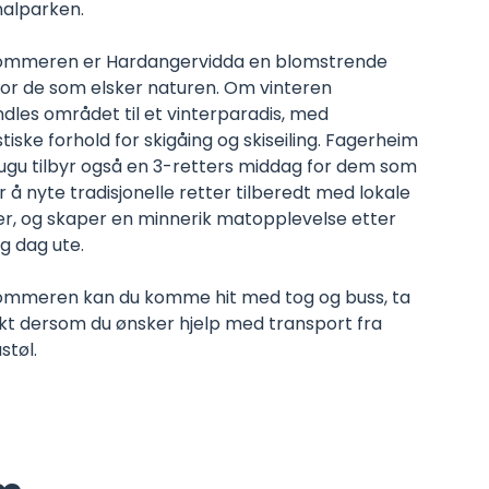
nalparken.
mmeren er Hardangervidda en blomstrende
for de som elsker naturen. Om vinteren
dles området til et vinterparadis, med
tiske forhold for skigåing og skiseiling. Fagerheim
tugu tilbyr også en 3-retters middag for dem som
 å nyte tradisjonelle retter tilberedt med lokale
er, og skaper en minnerik matopplevelse etter
g dag ute.
mmeren kan du komme hit med tog og buss, ta
kt dersom du ønsker hjelp med transport fra
støl.