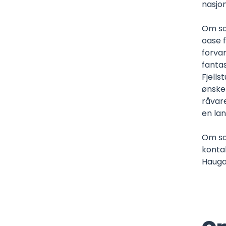
nasjo
Om so
oase 
forvan
fantas
Fjells
ønsker
råvar
en lan
Om so
konta
Hauga