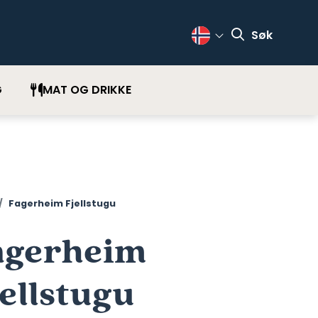
Søk
Change Language
G
MAT OG DRIKKE
Fagerheim Fjellstugu
agerheim
ellstugu