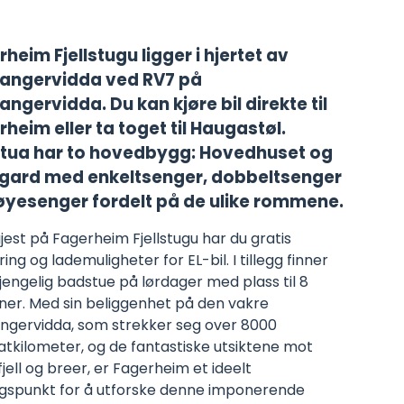
heim Fjellstugu ligger i hjertet av
angervidda ved RV7 på
ngervidda. Du kan kjøre bil direkte til
heim eller ta toget til Haugastøl.
lstua har to hovedbygg: Hovedhuset og
gard med enkeltsenger, dobbeltsenger
øyesenger fordelt på de ulike rommene.
est på Fagerheim Fjellstugu har du gratis
ing og lademuligheter for EL-bil. I tillegg finner
gjengelig badstue på lørdager med plass til 8
ner. Med sin beliggenhet på den vakre
ngervidda, som strekker seg over 8000
atkilometer, og de fantastiske utsiktene mot
jell og breer, er Fagerheim et ideelt
gspunkt for å utforske denne imponerende