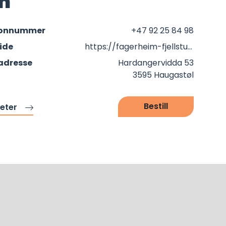
m
fonnummer
+47 92 25 84 98
ide
https://fagerheim-fjellstugu.no/
adresse
Hardangervidda 53
3595 Haugastøl
Bestill
teter