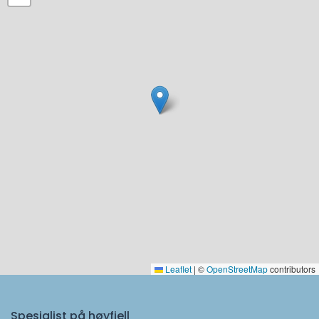
Leaflet
|
©
OpenStreetMap
contributors
Spesialist på høyfjell