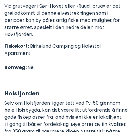
Via grusveger i Sør-Hovet eller «Ruud-brua» er det
grei adkomst til denne elvestrekningen som i
perioder kan by på et artig fiske med mulighet for
større ørret, spesielt i den nedre delen mot
Hovsfjorden.
Fiskekort:
Birkelund Camping og Holestøl
Apartment.
Bomveg:
Nei
Holsfjorden
Selv om Holsfjorden ligger tett ved Fv. 50 gjennom
hele Holsbygda, kan det være litt utfordrende å finne
gode fiskeplasser fra land hvis en ikke er lokalkjent.
Tilgang til båt er fordelaktig. Mye ørret av fin kvalitet
fra 350 gram til nærmere kiloen. Større fisk på tre-