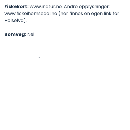
Fiskekort:
www.inatur.no. Andre opplysninger:
www.fiskeihemsedal.no (her finnes en egen link for
Holselva).
Bomveg:
Nei
Tuva Sameige
I området rundt Tuva Turisthytte er mulighetene
mange for de som ønsker et lettgått terreng samt
relativt kort vei til fiskevannene, likefullt med følelsen
av å være inne på
Hardangervidda
. Bestanden er
fra tett til balansert og god.
Fiskekort:
Tuva Turisthytte.
Bomveg:
Ja (forbudt for bobiler).