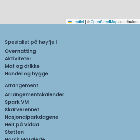
Leaflet
|
©
OpenStreetMap
contributors
Spesialist på høyfjell
Overnatting
Aktiviteter
Mat og drikke
Handel og hygge
Arrangement
Arrangementskalender
Spark VM
Skarverennet
Nasjonalparkdagene
Helt på Vidda
Stetten
Norsk Matglede