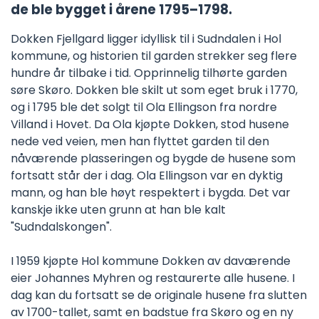
de ble bygget i årene 1795–1798.
Dokken Fjellgard ligger idyllisk til i Sudndalen i Hol
kommune, og historien til garden strekker seg flere
hundre år tilbake i tid. Opprinnelig tilhørte garden
søre Skøro. Dokken ble skilt ut som eget bruk i 1770,
og i 1795 ble det solgt til Ola Ellingson fra nordre
Villand i Hovet. Da Ola kjøpte Dokken, stod husene
nede ved veien, men han flyttet garden til den
nåværende plasseringen og bygde de husene som
fortsatt står der i dag. Ola Ellingson var en dyktig
mann, og han ble høyt respektert i bygda. Det var
kanskje ikke uten grunn at han ble kalt
"Sudndalskongen".
I 1959 kjøpte Hol kommune Dokken av daværende
eier Johannes Myhren og restaurerte alle husene. I
dag kan du fortsatt se de originale husene fra slutten
av 1700-tallet, samt en badstue fra Skøro og en ny